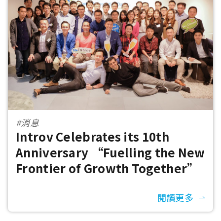
#消息
Introv Celebrates its 10th
Anniversary “Fuelling the New
Frontier of Growth Together”
閱讀更多