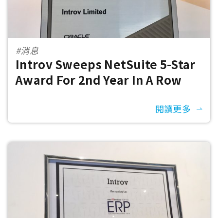
#消息
Introv Sweeps NetSuite 5-Star
Award For 2nd Year In A Row
閱讀更多