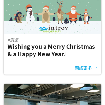
#消息
Wishing you a Merry Christmas
& a Happy New Year!
閱讀更多