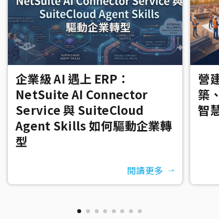
企業級 AI 遇上 ERP：
營建
NetSuite AI Connector
築
Service 與 SuiteCloud
智
Agent Skills 如何驅動企業轉
型
閱讀更多