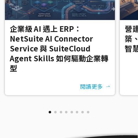
企業級 AI 遇上 ERP：
營建
NetSuite AI Connector
築
Service 與 SuiteCloud
智
Agent Skills 如何驅動企業轉
型
閱讀更多