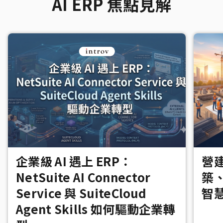
AI ERP 焦點見解
企業級 AI 遇上 ERP：
營建
NetSuite AI Connector
築
Service 與 SuiteCloud
智
Agent Skills 如何驅動企業轉