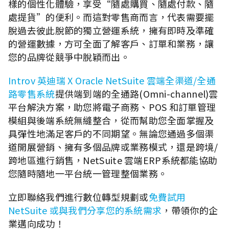
樣的個性化體驗，享受“隨處購買、隨處付款、隨
處提貨”的便利。而這對零售商而言，代表需要擺
脫過去彼此脫節的獨立營運系統，擁有即時及準確
的營運數據，方可全面了解客戶、訂單和業務，讓
您的品牌從競爭中脫穎而出。
Introv 英迪瑞 X Oracle NetSuite 雲端全渠道/全通
路零售系統
提供端到端的全通路(Omni-channel)雲
平台解決方案，助您將電子商務、POS 和訂單管理
模組與後端系統無縫整合，從而幫助您全面掌握及
具彈性地滿足客戶的不同期望。無論您通過多個渠
道開展營銷、擁有多個品牌或業務模式，還是跨境/
跨地區進行銷售，NetSuite 雲端ERP系統都能協助
您隨時隨地一平台統一管理整個業務。
立即聯絡我們進行數位轉型規劃或
免費試用
NetSuite 或與我們分享您的系統需求
，帶領你的企
業邁向成功！