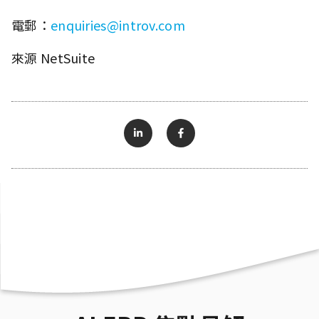
電郵：
enquiries@introv.com
來源 NetSuite