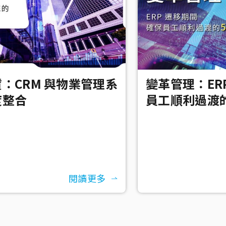
：CRM 與物業管理系
變革管理：ER
度整合
員工順利過渡的
閱讀更多