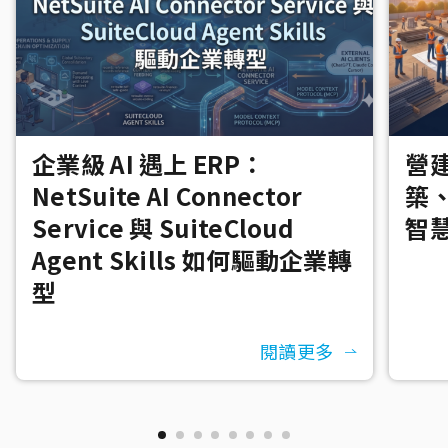
企業級 AI 遇上 ERP：
營建
NetSuite AI Connector
築
Service 與 SuiteCloud
智
Agent Skills 如何驅動企業轉
型
閱讀更多