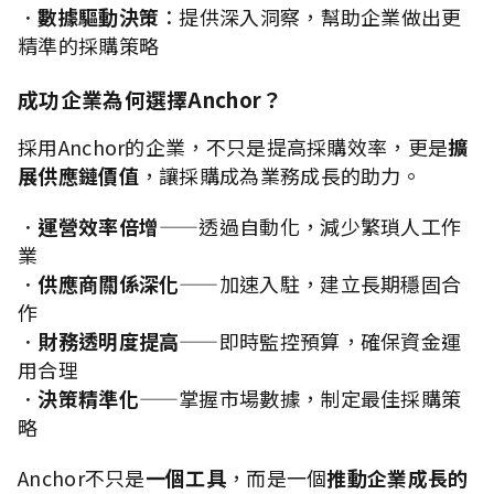
．
數據驅動決策
：提供深入洞察，幫助企業做出更
精準的採購策略
成功企業為何選擇Anchor？
採用Anchor的企業，不只是提高採購效率，更是
擴
展供應鏈價值
，讓採購成為業務成長的助力。
．
運營效率倍增
——透過自動化，減少繁瑣人工作
業
．
供應商關係深化
——加速入駐，建立長期穩固合
作
．
財務透明度提高
——即時監控預算，確保資金運
用合理
．
決策精準化
——掌握市場數據，制定最佳採購策
略
Anchor不只是
一個工具
，而是一個
推動企業成長的