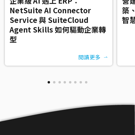
企業級 AI 遇上 ERP：
營建
NetSuite AI Connector
築
Service 與 SuiteCloud
智
Agent Skills 如何驅動企業轉
型
閱讀更多