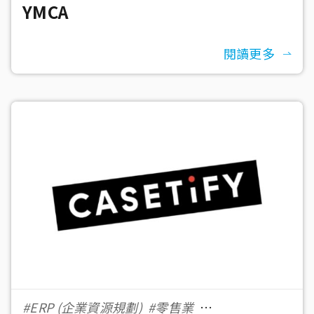
YMCA
#500＋ 員工數
閱讀更多
#ERP (企業資源規劃)
#零售業