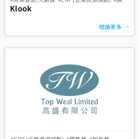
Klook
協作工具
#科技
#eCommerce 電子商務
閱讀更多
#ERP (企業資源規劃)
#零售業
#飲食業