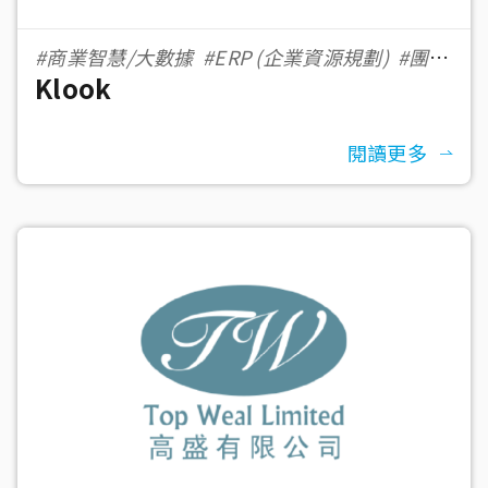
#商業智慧/大數據
#ERP (企業資源規劃)
#團隊
Klook
協作工具
#科技
#eCommerce 電子商務
閱讀更多