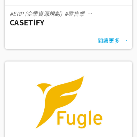
#ERP (企業資源規劃)
#零售業
CASETiFY
#eCommerce 電子商務
閱讀更多