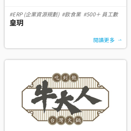
#ERP (企業資源規劃)
#飲食業
#500＋ 員工數
皇玥
閱讀更多