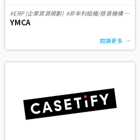
#ERP (企業資源規劃)
#非牟利組織/慈善機構
YMCA
#500＋ 員工數
閱讀更多