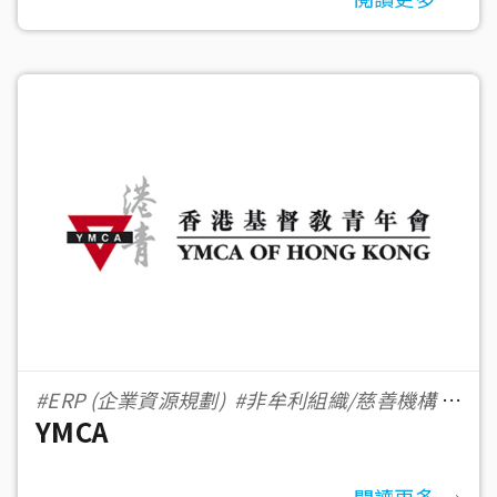
#ERP (企業資源規劃)
#非牟利組織/慈善機構
YMCA
#500＋ 員工數