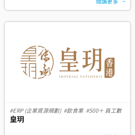
閱讀更多
#ERP (企業資源規劃)
#飲食業
#500＋ 員工數
皇玥