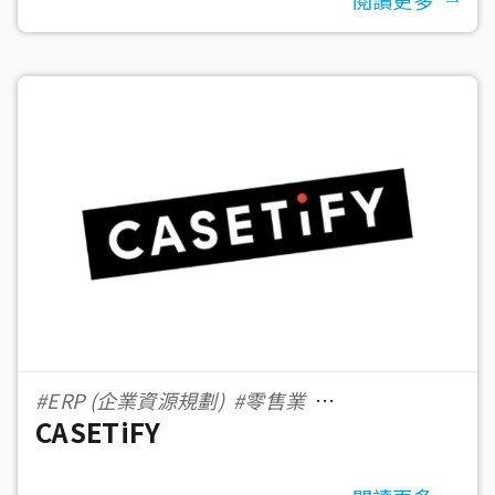
閱讀更多
#ERP (企業資源規劃)
#零售業
CASETiFY
#eCommerce 電子商務