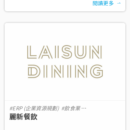
閱讀更多
#ERP (企業資源規劃)
#飲食業
麗新餐飲
#1001-5000 員工數