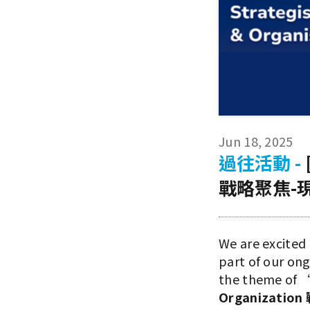
Jun 18, 2025
過往活動 -
戰略聚焦-現
We are excited t
part of our on
the theme of 
Organizat