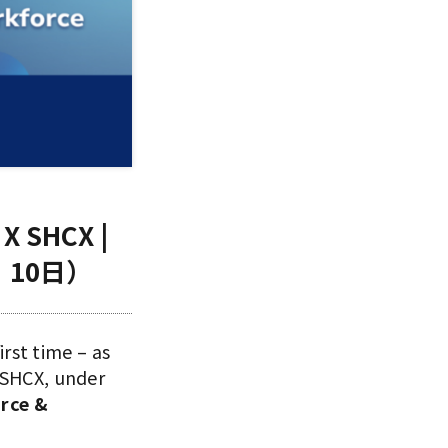
 SHCX |
 10日）
irst time – as
 SHCX, under
orce &