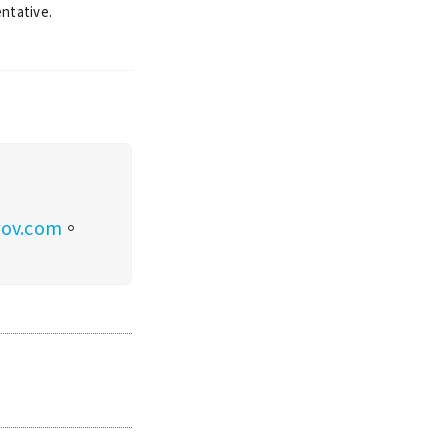
ntative.
rov.com
。