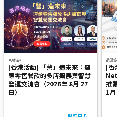
#活動
#活
[香港活動] 「營」造未來：連
[香
鎖零售餐飲的多店擴展與智慧
Ne
營運交流會（2026年 8月 27
推
日）
1月
閱讀更多