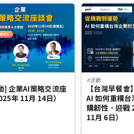
#活動
動] 企業AI策略交流座
【台灣早餐會
25年 11月 14日）
AI 如何重構
購韌性．迎戰 2
11月 6日）