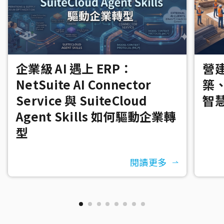
企業級 AI 遇上 ERP：
營建
NetSuite AI Connector
築
Service 與 SuiteCloud
智
Agent Skills 如何驅動企業轉
型
閱讀更多