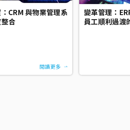
：CRM 與物業管理系
變革管理：ER
度整合
員工順利過渡的
閱讀更多