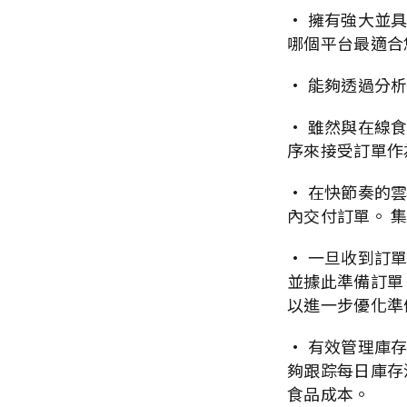
· 擁有強大並
哪個平台最適合
· 能夠透過分
· 雖然與在線
序來接受訂單作
· 在快節奏的雲
內交付訂單。 集
· 一旦收到訂
並據此準備訂單
以進一步優化準
· 有效管理庫
夠跟踪每日庫存
食品成本。