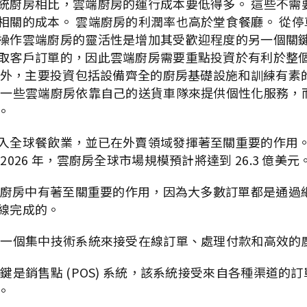
統廚房相比，雲端廚房的運行成本要低得多。 這些不需
相關的成本。 雲端廚房的利潤率也高於堂食餐廳。 從
操作雲端廚房的靈活性是增加其受歡迎程度的另一個關鍵
取客戶訂單的，因此雲端廚房需要重點投資於有利於整個
技術外，主要投資包括設備齊全的廚房基礎設施和訓練有素
 一些雲端廚房依靠自己的送貨車隊來提供個性化服務，
。
全球餐飲業，並已在外賣領域發揮著至關重要的作用。 根據 
2026 年，雲廚房全球市場規模預計將達到 26.3 億美元
雲端廚房中有著至關重要的作用，因為大多數訂單都是通過
線完成的。
要一個集中技術系統來接受在線訂單、處理付款和高效的
鍵是銷售點 (POS) 系統，該系統接受來自各種渠道的
。