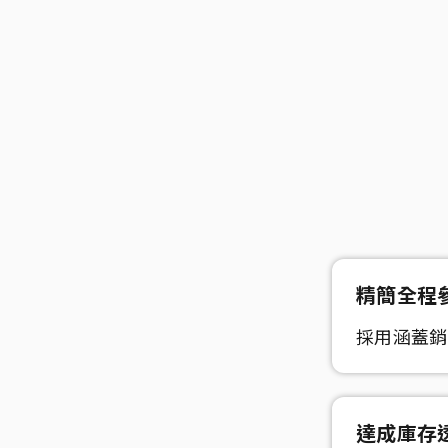
精簡
全程
採用涵蓋銷
達成
庫存