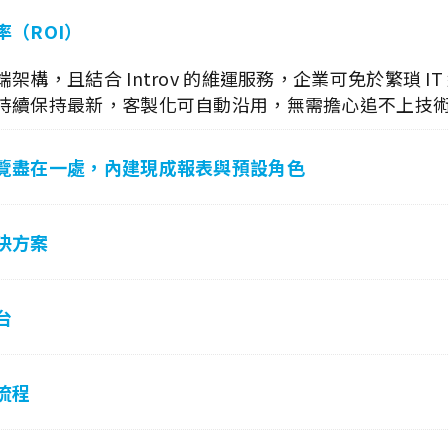
（ROI）
架構，且結合 Introv 的維運服務，企業可免於繁瑣 I
持續保持最新，客製化可自動沿用，無需擔心追不上技
覽盡在一處，內建現成報表與預設角色
決方案
台
流程