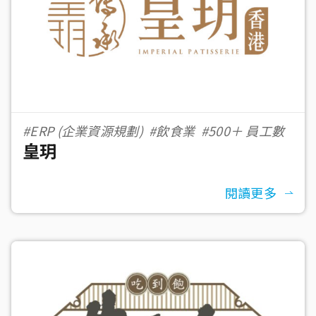
#ERP (企業資源規劃)
#飲食業
#500＋ 員工數
皇玥
閱讀更多