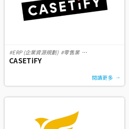
#ERP (企業資源規劃)
#零售業
CASETiFY
#eCommerce 電子商務
閱讀更多