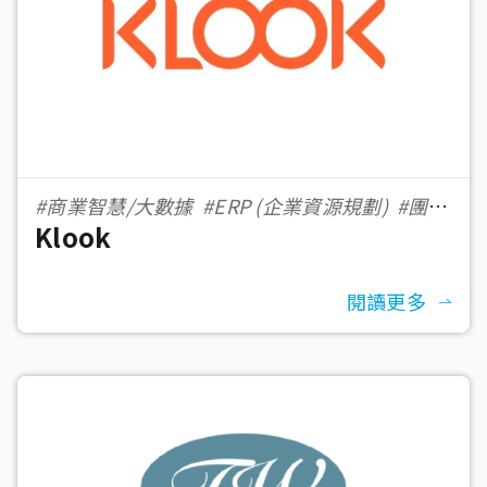
#商業智慧/大數據
#ERP (企業資源規劃)
#團隊
Klook
協作工具
#科技
#eCommerce 電子商務
閱讀更多