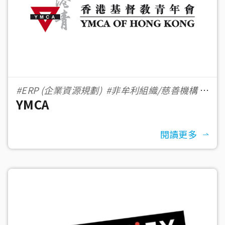
#ERP (企業資源規劃)
#非牟利組織/慈善機構
YMCA
#500＋ 員工數
閱讀更多