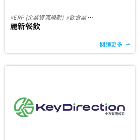
#ERP (企業資源規劃)
#飲食業
麗新餐飲
#1001-5000 員工數
閱讀更多