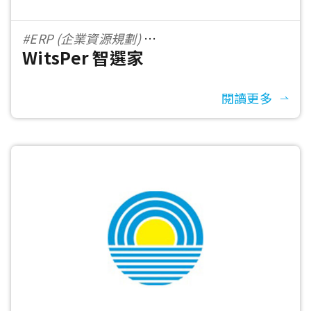
#ERP (企業資源規劃)
WitsPer 智選家
#全渠道(Omni-Channel)顧客忠誠度方案
#零售業
閱讀更多