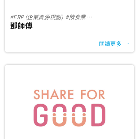
#ERP (企業資源規劃)
#飲食業
鄧師傅
#1001-5000 員工數
閱讀更多