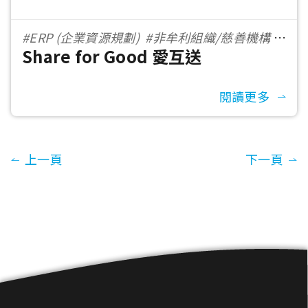
#ERP (企業資源規劃)
#非牟利組織/慈善機構
Share for Good 愛互送
#500＋ 員工數
閱讀更多
上一頁
下一頁