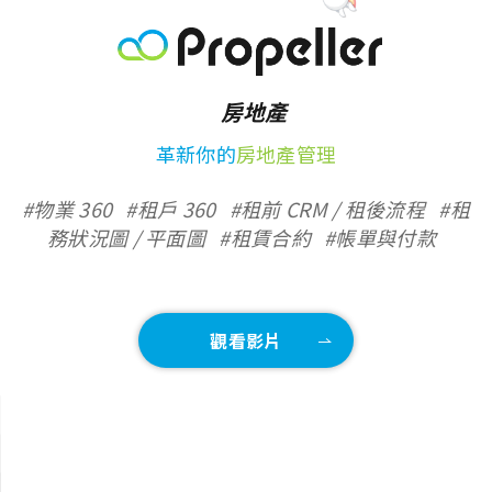
房地產
革新你的
房地產管理
#物業 360
#租戶 360
#租前 CRM / 租後流程
#租
務狀況圖 / 平面圖
#租賃合約
#帳單與付款
觀看影片