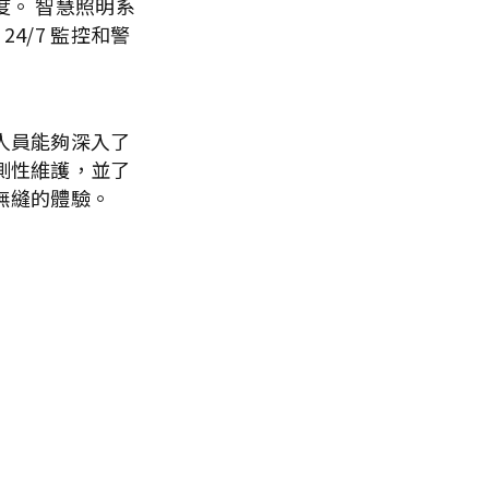
度。 智慧照明系
4/7 監控和警
人員能夠深入了
測性維護，並了
無縫的體驗。
。