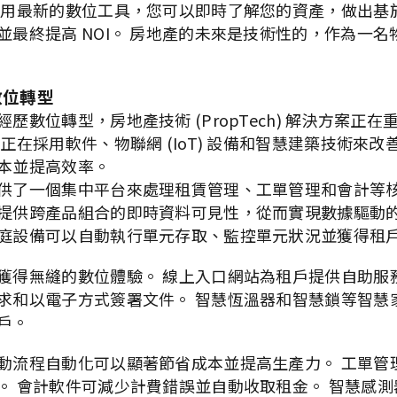
利用最新的數位工具，您可以即時了解您的資產，做出基
並最終提高 NOI。 房地產的未來是技術性的，作為一名
數位轉型
歷數位轉型，房地產技術 (PropTech) 解決方案正
正在採用軟件、物聯網 (IoT) 設備和智慧建築技術來
本並提高效率。
供了一個集中平台來處理租賃管理、工單管理和會計等核
提供跨產品組合的即時資料可見性，從而實現數據驅動的
庭設備可以自動執行單元存取、監控單元狀況並獲得租
獲得無縫的數位體驗。 線上入口網站為租戶提供自助服
求和以電子方式簽署文件。 智慧恆溫器和智慧鎖等智慧
戶。
動流程自動化可以顯著節省成本並提高生產力。 工單管
。 會計軟件可減少計費錯誤並自動收取租金。 智慧感