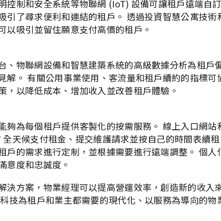
控制和安全系統等物聯網 (IoT) 設備可讓租戶遠端自
吸引了尋求便利和連結的租戶。 透過投資智慧公寓技術
可以吸引並留住願意支付高價的租戶。
台、物聯網設備和智慧建築系統的高級數據分析為租戶
見解。 有關公用事業使用、客流量和租戶續約的指標可
策，以降低成本、增加收入並改善租戶體驗。
能夠為每個租戶提供客製化的按需服務。 線上入口網站
4/7 全天候支付租金、提交維護請求並按自己的時間表續租
租戶的需求進行定制，並根據需要進行遠端調整。 個人
滿意度和忠誠度。
解決方案，物業經理可以提高營運效率，創造新的收入
 科技為租戶和業主都需要的現代化、以服務為導向的物